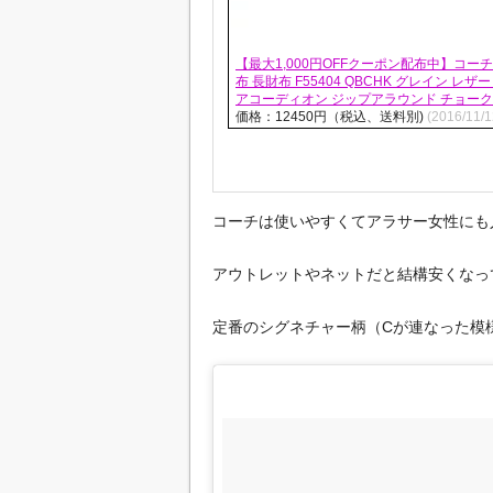
【最大1,000円OFFクーポン配布中】コーチ 
布 長財布 F55404 QBCHK グレイン レザ
アコーディオン ジップアラウンド チョー
価格：12450円（税込、送料別)
(2016/11
コーチは使いやすくてアラサー女性にも
アウトレットやネットだと結構安くなってい
定番のシグネチャー柄（Cが連なった模