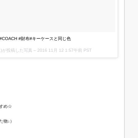
#COACH #財布#キーケースと同じ色
21)が投稿した写真 –
2016 11月 12 1:57午前 PST
すめ☆
た物↓）