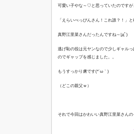
可愛い子やな～♡と思っていたのですが
「えらいべっぴんさん！これ誰？！」と
真野江里菜さんだったんですね～|дﾟ)
逃げ恥の役は元ヤンなので少しギャルっ
のでギャップを感じました。。
もうすっかり虜です(*´ω｀)
（どこの親父ｗ）
それで今回はかわいい真野江里菜さんの