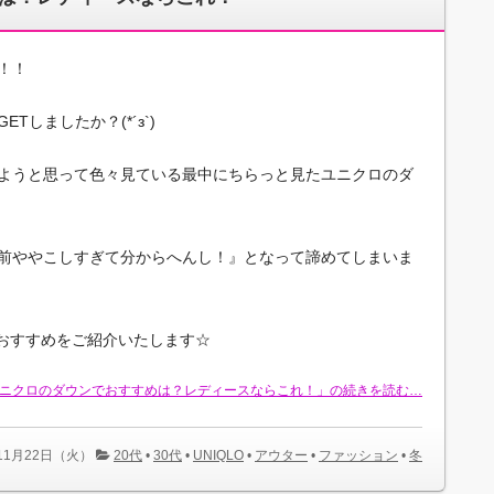
！！
しましたか？(*´з`)
ようと思って色々見ている最中にちらっと見たユニクロのダ
前ややこしすぎて分からへんし！』となって諦めてしまいま
とおすすめをご紹介いたします☆
ニクロのダウンでおすすめは？レディースならこれ！」の続きを読む…
年11月22日（火）
20代
•
30代
•
UNIQLO
•
アウター
•
ファッション
•
冬