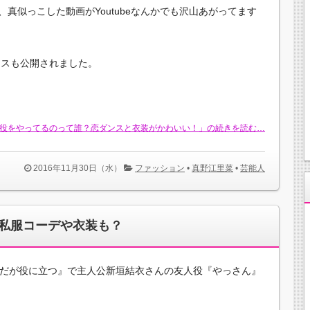
真似っこした動画がYoutubeなんかでも沢山あがってます
ンスも公開されました。
役をやってるのって誰？恋ダンスと衣装がかわいい！」の続きを読む…
2016年11月30日（水）
ファッション
•
真野江里菜
•
芸能人
私服コーデや衣装も？
恥だが役に立つ』で主人公新垣結衣さんの友人役『やっさん』