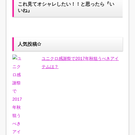
w
k
o
これ見てオシャレしたい！！と思ったら『い
i
で
o
t
共
g
いね』
t
有
l
e
す
e
r
る
+
で
に
で
共
は
共
有
ク
有
(
リ
(
新
ッ
新
し
ク
し
人気投稿✩
い
し
い
ウ
て
ウ
ィ
く
ィ
ン
だ
ン
ユニクロ感謝祭で2017年秋狙うべきアイ
ド
さ
ド
ウ
い
ウ
テムは？
で
(
で
開
新
開
き
し
き
ま
い
ま
す
ウ
す
)
ィ
)
ン
ド
ウ
で
開
き
ま
す
)