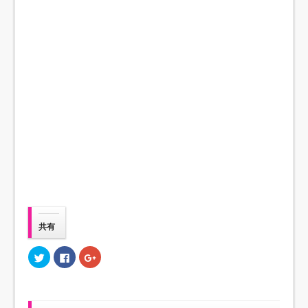
共有
ク
F
ク
リ
a
リ
ッ
c
ッ
ク
e
ク
し
b
し
て
o
て
T
o
G